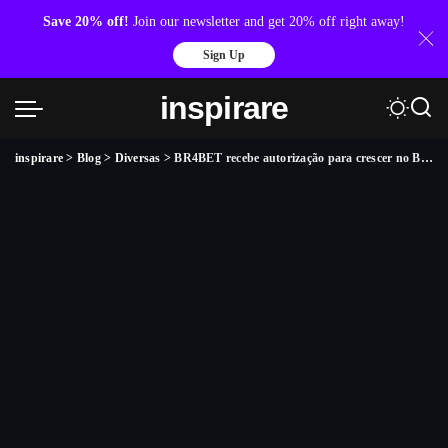
Save 20% off!
Join our newsletter and get 20% off right away!
Sign Up
inspirare
inspirare
>
Blog
>
Diversas
>
BR4BET recebe autorização para crescer no Brasil