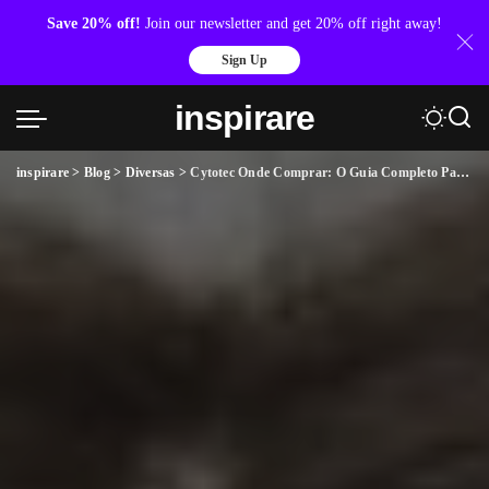
Save 20% off!
Join our newsletter and get 20% off right away!
Sign Up
inspirare
inspirare
>
Blog
>
Diversas
>
Cytotec Onde Comprar: O Guia Completo Para Evitar Golpes e Fazer a Escolha Certa