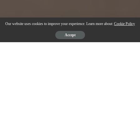
Our website uses cookies to improve your experience. Learn more about:
Cookie Policy
Accept
Cytotec onde comprar
é uma das buscas mais feitas na internet por
pessoas que desejam saber onde adquirir o medicamento de forma segura
e legal. O Cytotec, cujo princípio ativo é o
misoprostol
, é um
medicamento originalmente indicado para o tratamento de úlceras
gástricas, mas também possui outros usos médicos controlados, como a
indução do parto e o aborto em casos permitidos por lei. Por ser um
remédio de
uso controlado e de venda restrita
, sua comercialização só é
autorizada com
prescrição médica
e sob acompanhamento profissional.
Contents