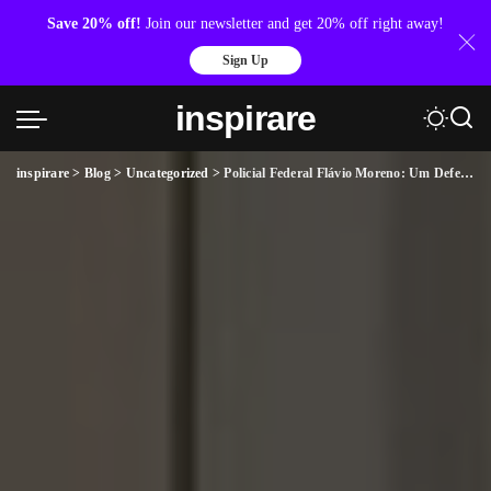
Save 20% off!
Join our newsletter and get 20% off right away!
Sign Up
inspirare
inspirare
>
Blog
>
Uncategorized
>
Policial Federal Flávio Moreno: Um Defensor da Segurança Pública em Alagoas: Construindo uma Maceió Mais Segura