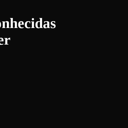
onhecidas
er