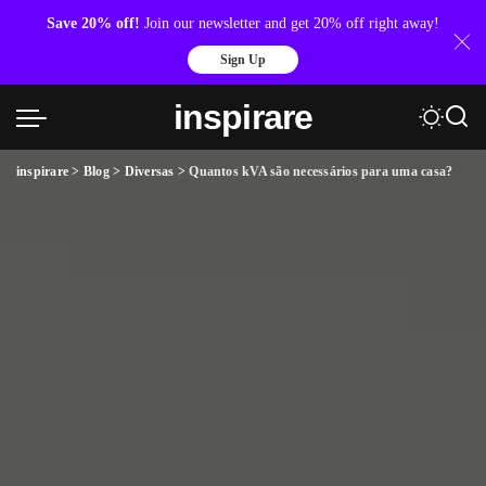
Save 20% off!
Join our newsletter and get 20% off right away!
Sign Up
inspirare
inspirare
>
Blog
>
Diversas
>
Quantos kVA são necessários para uma casa?