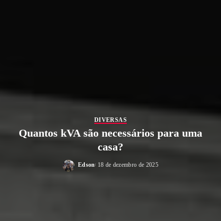
DIVERSAS
Quantos kVA são necessários para uma
casa?
Edson
18 de dezembro de 2025
Posted
by