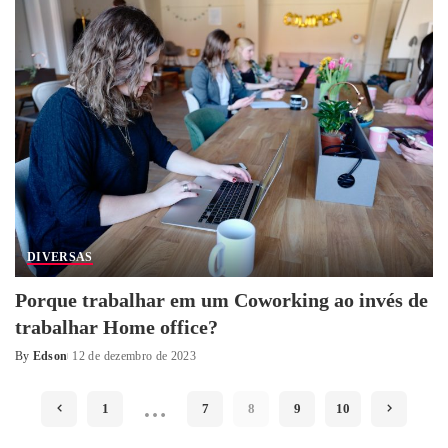
DIVERSAS
Porque trabalhar em um Coworking ao invés de
trabalhar Home office?
By
Edson
12 de dezembro de 2023
Posted
by
…
1
7
8
9
10