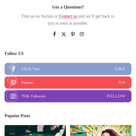
Got a Questions?
Find us on Socials or
Contact us
and we’ll get back to
you as soon as possible.
Follow US
LIKE
236.1k
Fans
PIN
Pinterest
FOLLOW
79.8k
Followers
Popular Posts