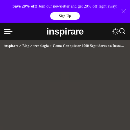
Save 20% off!
Join our newsletter and get 20% off right away!
Sign Up
inspirare
inspirare
>
Blog
>
tecnologia
>
Como Conquistar 1000 Seguidores no Instagram em Poucas Horas e Gratuitamente