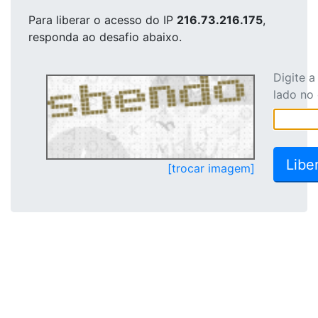
Para liberar o acesso
do IP
216.73.216.175
,
responda ao desafio abaixo.
Digite 
lado no
[trocar imagem]