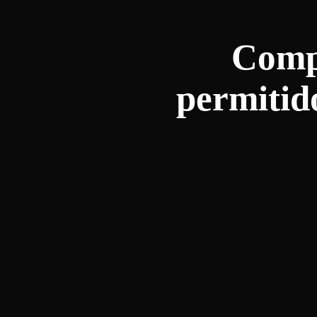
Compr
permitid