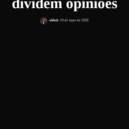
dividem opiniões
aldair
26 de maio de 2026
Posted
by