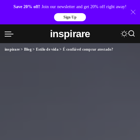
Save 20% off!
Join our newsletter and get 20% off right away!
Sign Up
inspirare
inspirare
>
Blog
>
Estilo de vida
>
É confiável comprar atestado?